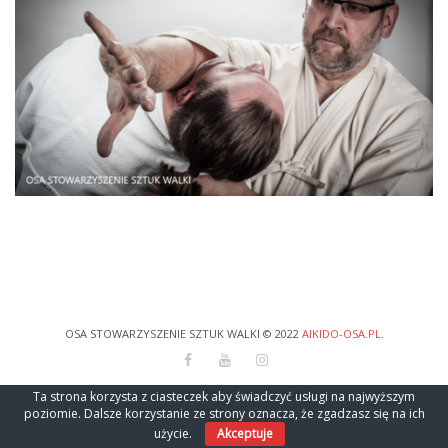
OSA STOWARZYSZENIE SZTUK WALKI © 2022
AIKIDO-OSA.PL
.
Ta strona korzysta z ciasteczek aby świadczyć usługi na najwyższym
poziomie. Dalsze korzystanie ze strony oznacza, że zgadzasz się na ich
użycie.
Akceptuje