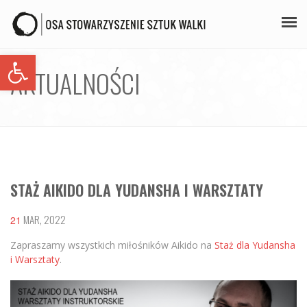
Open toolbar
PLAN ZAJĘĆ
AKTUALNOŚCI
STAŻE
GALERIA
AIKIDO
STAŻ AIKIDO DLA YUDANSHA I WARSZTATY
ZAPISY
KONTAKT
MAR, 2022
21
Zapraszamy wszystkich miłośników Aikido na
Staż dla Yudansha
i Warsztaty
.