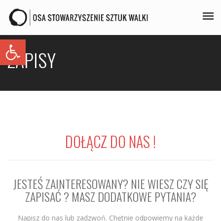
Open toolbar
PLAN ZAJĘĆ
ZAPISY
STAŻE
GALERIA
AIKIDO
ZAPISY
DOŁĄCZ DO NAS !
KONTAKT
JESTEŚ ZAINTERESOWANY? NIE WIESZ CZY SIĘ
ZAPISAĆ ? MASZ DODATKOWE PYTANIA?
Napisz do nas lub zadzwoń. Chętnie odpowiemy na każde