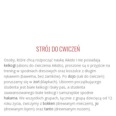
STRÓJ DO CWICZEŃ
Osoby, które chcą rozpocząć naukę Aikido i nie posiadają
keikogi
(ubioru do ćwiczenia Aikido), proszone są o przyjście na
trening w spodniach dresowych oraz koszulce z długim
rękawem (bawełna, bez zamków). Po
dojo
(sali do ćwiczeń)
poruszamy się w
zori
(klapkach). Ubiorem początkującego
studenta jest białe keikogi i biały pas, a studenta
zaawansowanego białe keikogi i samurajskie spodnie
hakama
. We wszystkich grupach, łącznie z grupą dziecięcą od 12
roku życia, ćwiczymy z
bokken
(drewianym mieczem),
jo
(drewianym kijem) oraz
tanto
(drewnianym nożem).