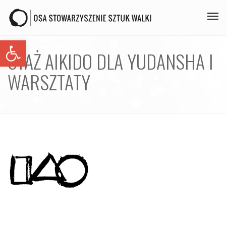
Open toolbar
PLAN ZAJĘĆ
STAŻ AIKIDO DLA YUDANSHA I
STAŻE
WARSZTATY
GALERIA
AIKIDO
ZAPISY
KONTAKT