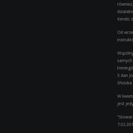
również,
działaln
Kendo z
Od wrze
instrukt
Wspólnym
samych 
treningó
5 dan Jo
Shizuka 
W kwietn
jest je
“Stowar
7.02.201