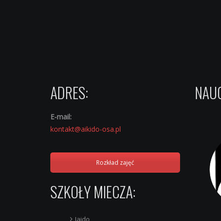
ADRES:
NAUC
E-mail:
kontakt@aikido-osa.pl
Rozkład zajęć
SZKOŁY MIECZA:
Iaido