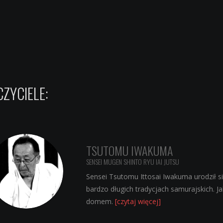
ZYCIELE:
TSUTOMU IWAKUMA
SENSEI MUGEN SHINTO RYU IAI JUTSU
Sensei Tsutomu Ittosai Iwakuma urodził si
bardzo długich tradycjach samurajskich. J
domem.
[czytaj więcej]