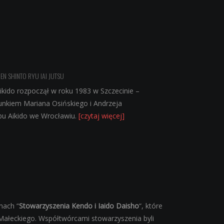
EN SHINTO RYU IAI JUTSU
ikido rozpoczął w roku 1983 w Szczecinie –
runkiem Mariana Osińskiego i Andrzeja
ubu Aikido we Wrocławiu.
[czytaj więcej]
mach “
Stowarzyszenia Kendo i Iaido Daisho
“, które
 Małeckiego. Współtwórcami stowarzyszenia byli