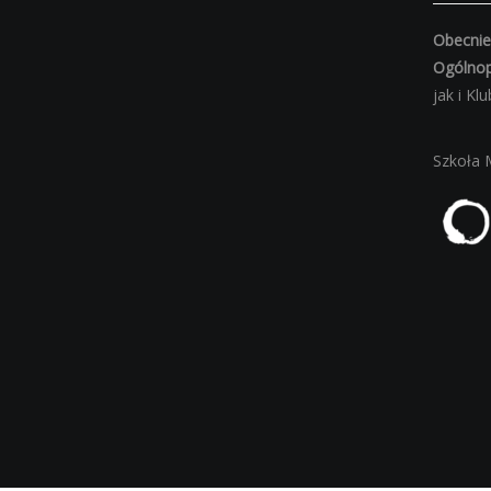
Obecnie
Ogólnop
jak i K
Szkoła 