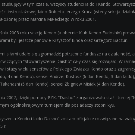
 studiujący w tym czasie, wszyscy studenci Iaido i Kendo. Stowarzys
ości instruktażowej Iaido Roberta Jerzego Kraca (wtedy sekcja działa
ałożonej przez Marcina Małeckiego w roku 2001.
śnia 2003 roku sekcję Kendo (a obecnie Klub Kendo Fudoshin) prowa
orami byli jeszcze panowie Krzysztof Binda oraz Grzegorz Baczun.
i siłami udało się zgromadzić potrzebne fundusze na działalność, a d
ćwiczących “Stowarzyszenie Daisho” cały czas się rozwijało. W rama
w i staży wielu sensei’ów z Polskiego Związku Kendo oraz z zagranicy.
do, 4 dan Kendo), sensei Andrzej Kustosz (6 dan Kendo, 3 dan Iaido)
Takahashi (5 dan Kendo), sensei Zbigniew Misiak (4 dan Kendo).
iu 2007, dzięki pomocy PZK, “Daisho” zorganizowało staż i turniej “
dynym ogólnokrajowym turniejem dla posiadaczy stopni kyu.
zyszenia Kendo i Iaido Daisho” zostało oficjalnie rozwiązane na wa
5 r.