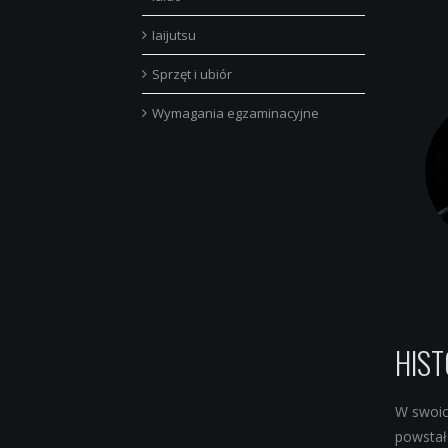
Iaijutsu
Sprzęt i ubiór
Wymagania egzaminacyjne
HIST
W swoic
powstał