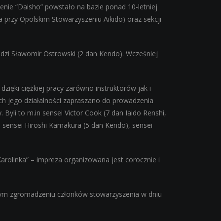
zenie “Daisho” powstało na bazie ponad 10-letniej
ła przy Opolskim Stowarzyszeniu Aikido) oraz sekcji
dzi Sławomir Ostrowski (2 dan Kendo). Wcześniej
zięki ciężkiej pracy zarówno instruktorów jak i
ch jego działalności zapraszano do prowadzenia
 Byli to m.in sensei Victor Cook (7 dan Iaido Renshi,
, sensei Hiroshi Kamakura (5 dan Kendo), sensei
Karolinka” – impreza organizowana jest corocznie i
lnym zgromadzeniu członków stowarzyszenia w dniu