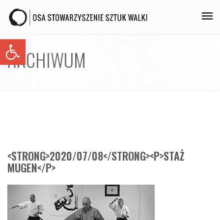
Open toolbar
PLAN ZAJĘĆ
ARCHIWUM
STAŻE
GALERIA
AIKIDO
ZAPISY
<STRONG>2020/07/08</STRONG><P>STAŻ
KONTAKT
MUGEN</P>