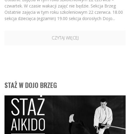
czwartek. W czasie wakacji zajęć nie będzie. Sekcja Brzeg
Ostatnie zajęcia w tym roku szkoleniowym 22 czerwca. 18.00
sekcja dziecięca (egzamin) 19.00 sekcja dorosłych Dojo...
CZYTAJ WIĘCEJ
STAŻ W DOJO BRZEG