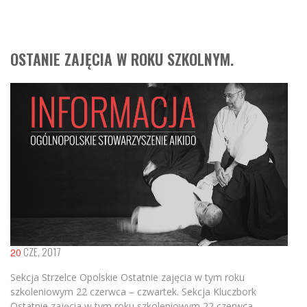
OSTANIE ZAJĘCIA W ROKU SZKOLNYM.
CZE, 2017
20
Sekcja Strzelce Opolskie Ostatnie zajęcia w tym roku
szkoleniowym 22 czerwca – czwartek. Sekcja Kluczbork
Ostatnie zajęcia w tym roku szkoleniowym 22 czerwca –