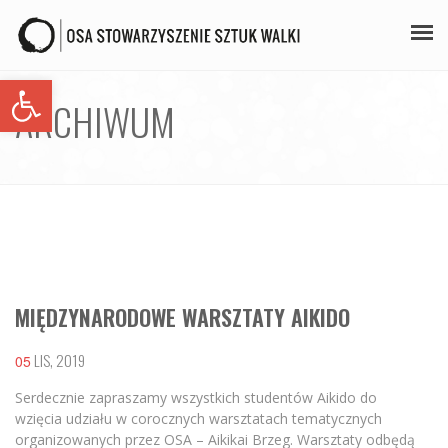
Open toolbar
PLAN ZAJĘĆ
ARCHIWUM
STAŻE
GALERIA
AIKIDO
ZAPISY
MIĘDZYNARODOWE WARSZTATY AIKIDO
KONTAKT
LIS, 2019
05
Serdecznie zapraszamy wszystkich studentów Aikido do
wzięcia udziału w corocznych warsztatach tematycznych
organizowanych przez OSA – Aikikai Brzeg. Warsztaty odbędą