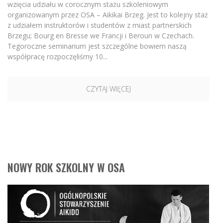
wzięcia udziału w corocznym stażu szkoleniowym
organizowanym przez OSA – Aikikai Brzeg. Jest to kolejny staż
z udziałem instruktorów i studentów z miast partnerskich
Brzegu; Bourg en Bresse we Francji i Beroun w Czechach.
Tegoroczne seminarium jest szczególne bowiem naszą
współpracę rozpoczęliśmy 10...
CZYTAJ WIĘCEJ
NOWY ROK SZKOLNY W OSA