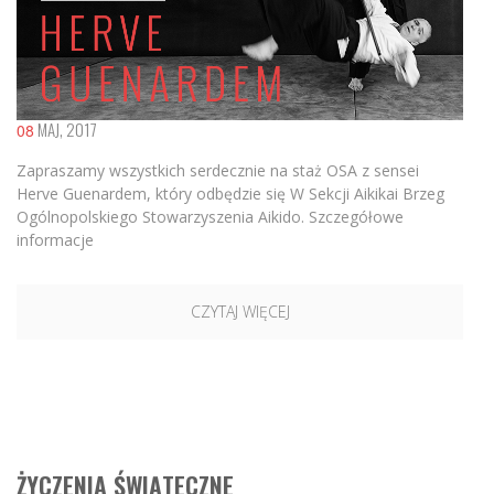
MAJ, 2017
08
Zapraszamy wszystkich serdecznie na staż OSA z sensei
Herve Guenardem, który odbędzie się W Sekcji Aikikai Brzeg
Ogólnopolskiego Stowarzyszenia Aikido. Szczegółowe
informacje
CZYTAJ WIĘCEJ
ŻYCZENIA ŚWIĄTECZNE