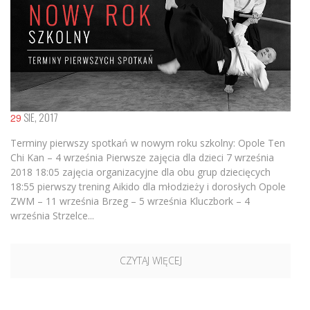
SIE, 2017
29
Terminy pierwszy spotkań w nowym roku szkolny: Opole Ten
Chi Kan – 4 września Pierwsze zajęcia dla dzieci 7 września
2018 18:05 zajęcia organizacyjne dla obu grup dziecięcych
18:55 pierwszy trening Aikido dla młodzieży i dorosłych Opole
ZWM – 11 września Brzeg – 5 września Kluczbork – 4
września Strzelce...
CZYTAJ WIĘCEJ