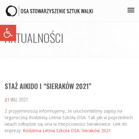
Open toolbar
PLAN ZAJĘĆ
AKTUALNOŚCI
STAŻE
GALERIA
AIKIDO
STAŻ AIKIDO I “SIERAKÓW 2021”
ZAPISY
KONTAKT
MAJ, 2021
21
Z przyjemnością informujemy, że uruchomiliśmy zapisy na
tegoroczną Rodzinną Letnia Szkołę OSA. Tak jak w poprzednich
latach odbędzie się ona w miejscowości Sierakowice. Link do
imprezy:
Rodzinna Letnia Szkoła OSA: Sieraków 2021