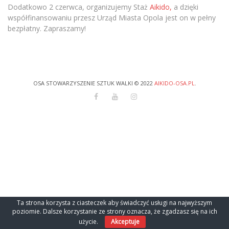
Dodatkowo 2 czerwca, organizujemy Staż
Aikido,
a dzięki
współfinansowaniu przesz Urząd Miasta Opola jest on w pełny
bezpłatny. Zapraszamy!
OSA STOWARZYSZENIE SZTUK WALKI © 2022
AIKIDO-OSA.PL
.
Ta strona korzysta z ciasteczek aby świadczyć usługi na najwyższym
poziomie. Dalsze korzystanie ze strony oznacza, że zgadzasz się na ich
użycie.
Akceptuje