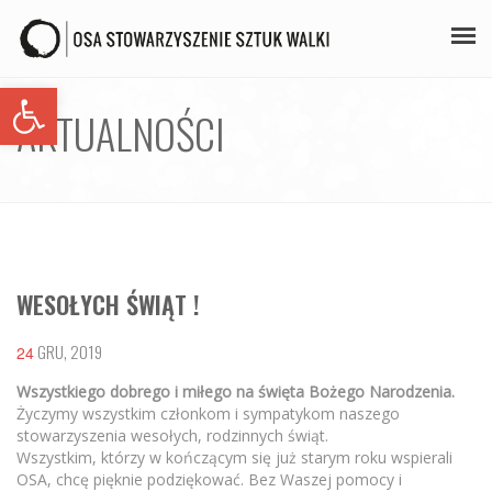
Open toolbar
PLAN ZAJĘĆ
AKTUALNOŚCI
STAŻE
GALERIA
AIKIDO
WESOŁYCH ŚWIĄT !
ZAPISY
KONTAKT
GRU, 2019
24
Wszystkiego dobrego i miłego na święta Bożego Narodzenia.
Życzymy wszystkim członkom i sympatykom naszego
stowarzyszenia wesołych, rodzinnych świąt.
Wszystkim, którzy w kończącym się już starym roku wspierali
OSA, chcę pięknie podziękować. Bez Waszej pomocy i