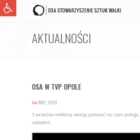
Open toolbar
AKTUALNOŚCI
OSA W TVP OPOLE
WRZ, 2019
04
3 września mieliśmy okazję pokazać na czym polega
udziałem.