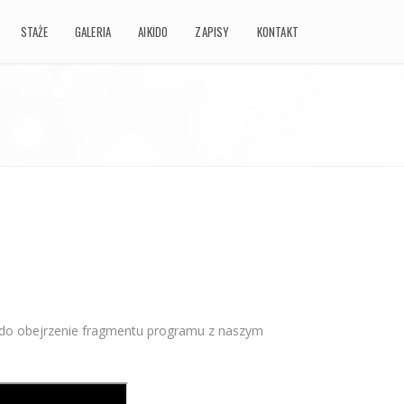
STAŻE
STAŻE
GALERIA
GALERIA
AIKIDO
AIKIDO
ZAPISY
ZAPISY
KONTAKT
KONTAKT
 do obejrzenie fragmentu programu z naszym