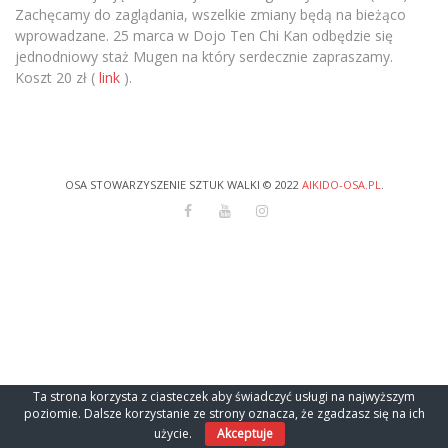
Zachęcamy do zaglądania, wszelkie zmiany będą na bieżąco
wprowadzane. 25 marca w Dojo Ten Chi Kan odbędzie się
jednodniowy staż Mugen na który serdecznie zapraszamy.
Koszt 20 zł (
link
).
OSA STOWARZYSZENIE SZTUK WALKI © 2022
AIKIDO-OSA.PL
.
Ta strona korzysta z ciasteczek aby świadczyć usługi na najwyższym
poziomie. Dalsze korzystanie ze strony oznacza, że zgadzasz się na ich
użycie.
Akceptuje