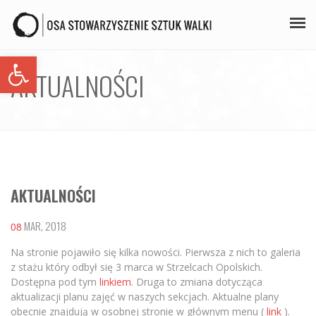
Open toolbar
PLAN ZAJĘĆ
AKTUALNOŚCI
STAŻE
GALERIA
AIKIDO
AKTUALNOŚCI
ZAPISY
KONTAKT
MAR, 2018
08
Na stronie pojawiło się kilka nowości. Pierwsza z nich to galeria
z stażu który odbył się 3 marca w Strzelcach Opolskich.
Dostępna pod tym
linkiem
. Druga to zmiana dotycząca
aktualizacji planu zajęć w naszych sekcjach. Aktualne plany
obecnie znajdują w osobnej stronie w głównym menu (
link
).