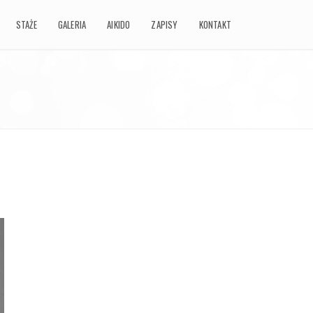
STAŻE
STAŻE
GALERIA
GALERIA
AIKIDO
AIKIDO
ZAPISY
ZAPISY
KONTAKT
KONTAKT