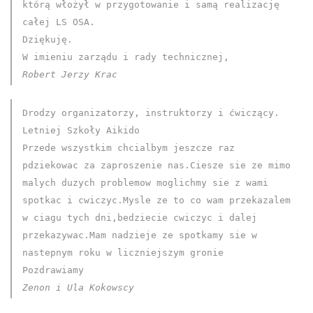
którą włożył w przygotowanie i samą realizację
całej LS OSA.
Dziękuję.
W imieniu zarządu i rady technicznej,
Robert Jerzy Krac
Drodzy organizatorzy, instruktorzy i ćwiczący.
Letniej Szkoły Aikido
Przede wszystkim chcialbym jeszcze raz
pdziekowac za zaproszenie nas.Ciesze sie ze mimo
malych duzych problemow moglichmy sie z wami
spotkac i cwiczyc.Mysle ze to co wam przekazalem
w ciagu tych dni,bedziecie cwiczyc i dalej
przekazywac.Mam nadzieje ze spotkamy sie w
nastepnym roku w liczniejszym gronie
Pozdrawiamy
Zenon i Ula Kokowscy