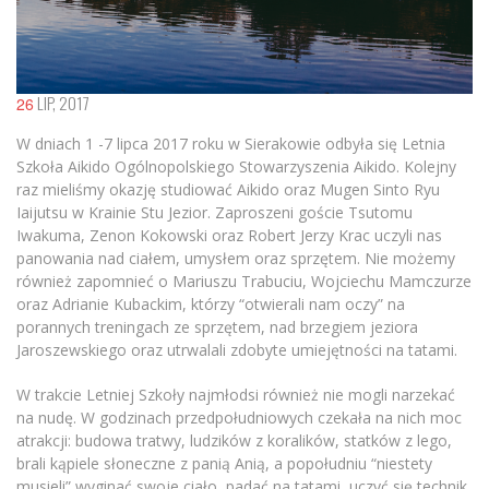
LIP, 2017
26
W dniach
1 -7 lipca 2017 roku w Sierakowie odbyła się Letnia
Szkoła Aikido Ogólnopolskiego Stowarzyszenia Aikido. Kolejny
raz mieliśmy okazję studiować Aikido oraz Mugen Sinto Ryu
Iaijutsu w Krainie Stu Jezior. Zaproszeni goście Tsutomu
Iwakuma, Zenon Kokowski oraz Robert Jerzy Krac uczyli nas
panowania nad ciałem, umysłem oraz sprzętem. Nie możemy
również zapomnieć o Mariuszu Trabuciu, Wojciechu Mamczurze
oraz Adrianie Kubackim, którzy “otwierali nam oczy” na
porannych treningach ze sprzętem, nad brzegiem jeziora
Jaroszewskiego oraz utrwalali zdobyte umiejętności na tatami.
W trakcie Letniej Szkoły najmłodsi również nie mogli narzekać
na nudę. W godzinach przedpołudniowych czekała na nich moc
atrakcji: budowa tratwy, ludzików z koralików, statków z lego,
brali kąpiele słoneczne z panią Anią, a popołudniu “niestety
musieli” wyginać swoje ciało, padać na tatami, uczyć się technik