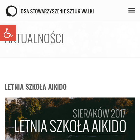
Open toolbar
PLAN ZAJĘĆ
AKTUALNOŚCI
STAŻE
GALERIA
AIKIDO
LETNIA SZKOŁA AIKIDO
ZAPISY
KONTAKT