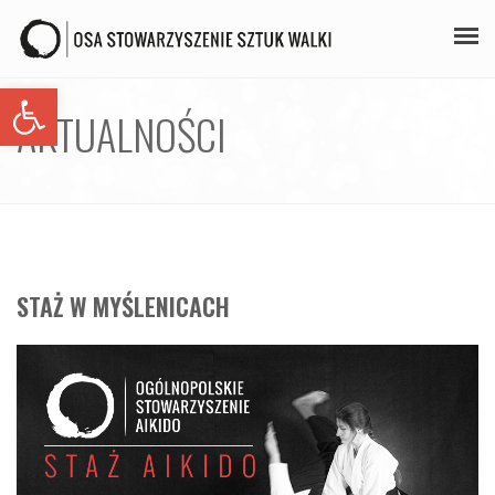
Open toolbar
PLAN ZAJĘĆ
AKTUALNOŚCI
STAŻE
GALERIA
AIKIDO
STAŻ W MYŚLENICACH
ZAPISY
KONTAKT