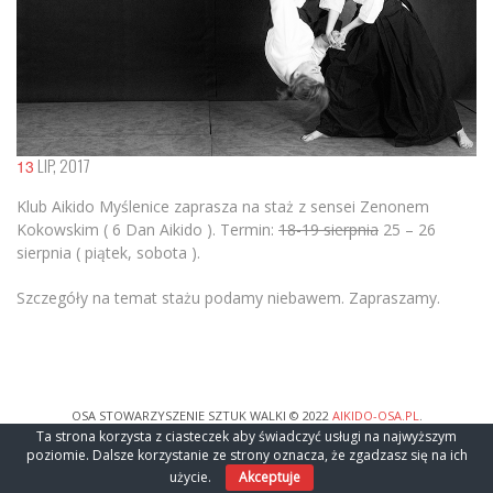
LIP, 2017
13
Klub Aikido Myślenice zaprasza na staż z sensei Zenonem
Kokowskim ( 6 Dan Aikido ). Termin:
18-19 sierpnia
25 – 26
sierpnia ( piątek, sobota ).
Szczegóły na temat stażu podamy niebawem. Zapraszamy.
OSA STOWARZYSZENIE SZTUK WALKI © 2022
AIKIDO-OSA.PL
.
Ta strona korzysta z ciasteczek aby świadczyć usługi na najwyższym
poziomie. Dalsze korzystanie ze strony oznacza, że zgadzasz się na ich
użycie.
Akceptuje