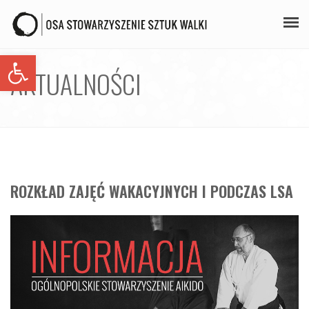
Open toolbar
PLAN ZAJĘĆ
AKTUALNOŚCI
STAŻE
GALERIA
AIKIDO
ROZKŁAD ZAJĘĆ WAKACYJNYCH I PODCZAS LSA
ZAPISY
KONTAKT