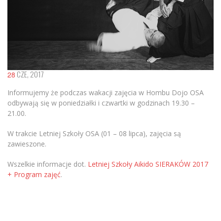
CZE, 2017
28
Informujemy że podczas wakacji zajęcia w Hombu Dojo OSA
odbywają się w poniedziałki i czwartki w godzinach 19.30 –
21.00.
W trakcie Letniej Szkoły OSA (01 – 08 lipca), zajęcia są
zawieszone.
Wszelkie informacje dot.
Letniej Szkoły Aikido SIERAKÓW 2017
+ Program zajęć
.