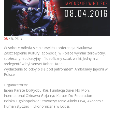
KW., 2017
08
W sobotę odbyła się niezwykła konferencja Naukowa
Zaszczepienie Kultury Japońskiej w Polsce wymiar zdrowotny,
społeczny, edukacyjny i filozoficzny sztuk walki. Jednym z
prelegentów był sensei Robert Krac.
Wydarzenie to odbyło się pod patronatem Ambasady Japonii w
Polsce.
Organizatorzy:
Japan Karate DoRyobu-Kai, Fundacja Surei No Mon,
International Okinawa Goju-ryu Karate Do Federation –
Polska,Ogólnopolskie Stowarzyszenie Aikido OSA, Akademia
Humanistyczno – Ekonomiczna w Łodzi.