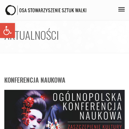
Open toolbar
PLAN ZAJĘĆ
AKTUALNOŚCI
STAŻE
GALERIA
AIKIDO
KONFERENCJA NAUKOWA
ZAPISY
KONTAKT