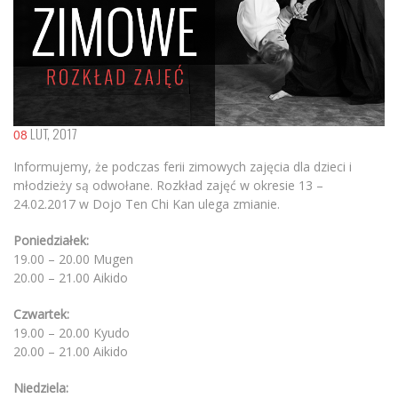
LUT, 2017
08
Informujemy, że podczas ferii zimowych zajęcia dla dzieci i
młodzieży są odwołane. Rozkład zajęć w okresie 13 –
24.02.2017 w Dojo Ten Chi Kan ulega zmianie.
Poniedziałek:
19.00 – 20.00 Mugen
20.00 – 21.00 Aikido
Czwartek:
19.00 – 20.00 Kyudo
20.00 – 21.00 Aikido
Niedziela: