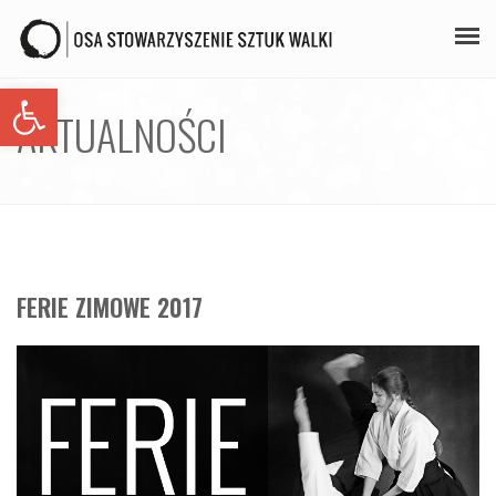
Open toolbar
PLAN ZAJĘĆ
AKTUALNOŚCI
STAŻE
GALERIA
AIKIDO
FERIE ZIMOWE 2017
ZAPISY
KONTAKT