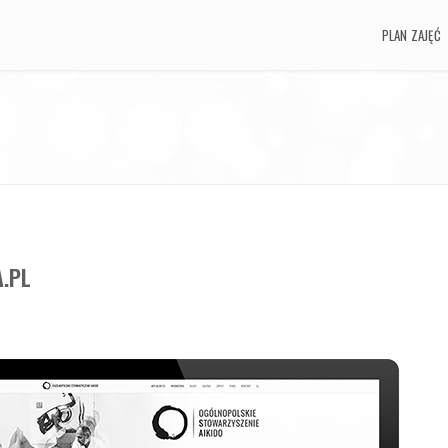
PLAN ZAJĘĆ
PLAN ZAJĘĆ
A.PL