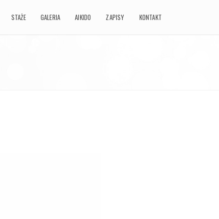
STAŻE
STAŻE
GALERIA
GALERIA
AIKIDO
AIKIDO
ZAPISY
ZAPISY
KONTAKT
KONTAKT