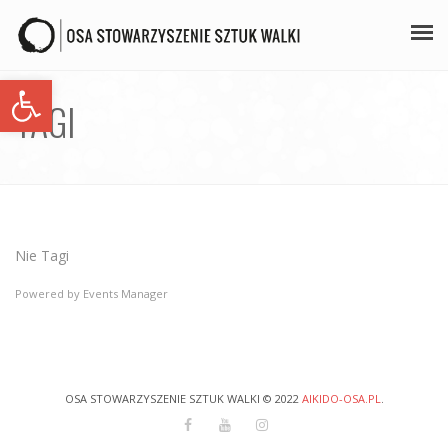
Open toolbar
PLAN ZAJĘĆ
TAGI
STAŻE
GALERIA
AIKIDO
Nie Tagi
ZAPISY
Powered by
Events Manager
KONTAKT
OSA STOWARZYSZENIE SZTUK WALKI © 2022
AIKIDO-OSA.PL
.