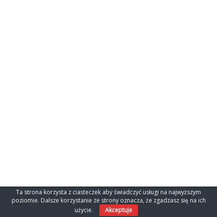
Ta strona korzysta z ciasteczek aby świadczyć usługi na najwyższym
poziomie. Dalsze korzystanie ze strony oznacza, że zgadzasz się na ich
użycie.
Akceptuje