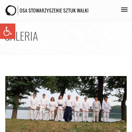
Open toolbar
PLAN ZAJĘĆ
GALERIA
STAŻE
GALERIA
AIKIDO
ZAPISY
KONTAKT