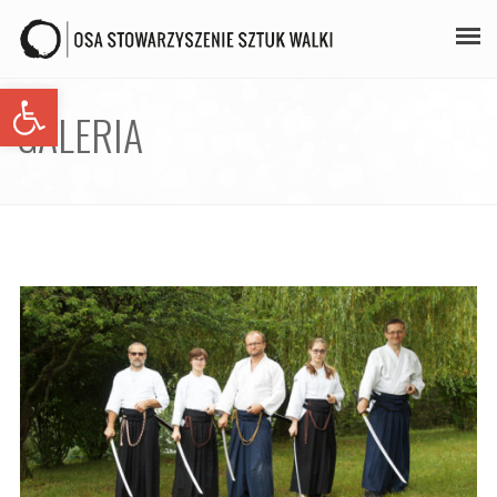
Open toolbar
PLAN ZAJĘĆ
GALERIA
STAŻE
GALERIA
AIKIDO
ZAPISY
KONTAKT