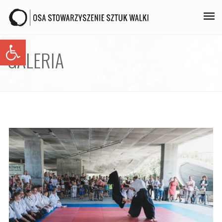
Open toolbar
PLAN ZAJĘĆ
GALERIA
STAŻE
GALERIA
AIKIDO
ZAPISY
KONTAKT