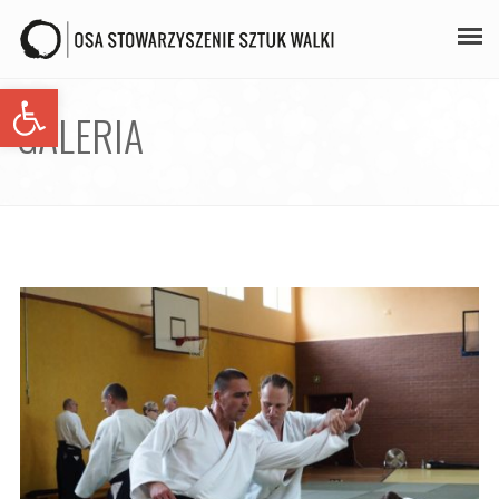
Open toolbar
PLAN ZAJĘĆ
GALERIA
STAŻE
GALERIA
AIKIDO
ZAPISY
KONTAKT