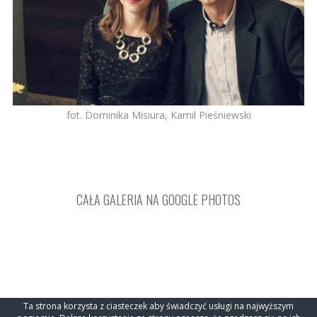
fot. Dominika Misiura, Kamil Pieśniewski
CAŁA GALERIA NA GOOGLE PHOTOS
OSA STOWARZYSZENIE SZTUK WALKI © 2022
AIKIDO-OSA.PL
.
Ta strona korzysta z ciasteczek aby świadczyć usługi na najwyższym