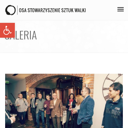
Open toolbar
PLAN ZAJĘĆ
GALERIA
STAŻE
GALERIA
AIKIDO
ZAPISY
KONTAKT