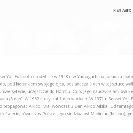
PLAN ZAJĘĆ
sei Yōji Fujimoto urodził się w 1948 r. w Yamaguchi na południu japo
do, pod kierunkiem swojego ojca, posiadacza 8 dan w tej sztuce walki
Uniwersytecie, uczęszczał do Hombu Dojo. Jego nauczycielami byli Sen
uda (8 dan). W 1962 r. uzyskał 1 dan w Aikido. W 1971 r. Sensei Yoj
o propagować Aikido. Miał wówczas 3 Dan Aikido Aikikai. Od tamtego
ym świecie, również w Polsce. Jego siedzibą był Mediolan (Milano), gd