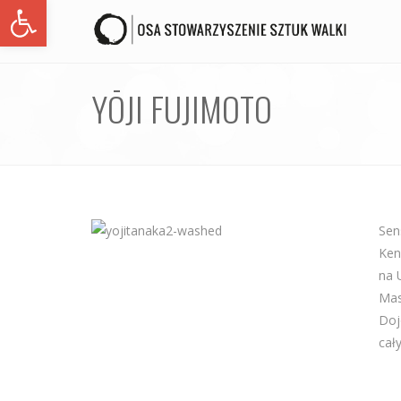
Open toolbar
YŌJI FUJIMOTO
Sen
Ken
na 
Mas
Doj
cał