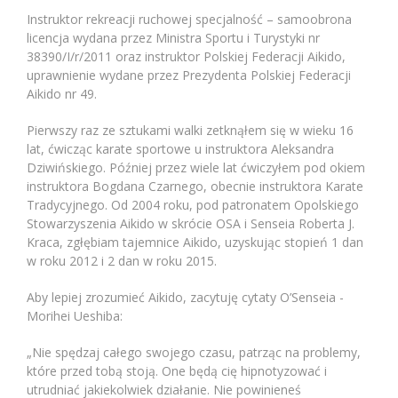
Instruktor rekreacji ruchowej specjalność – samoobrona
licencja wydana przez Ministra Sportu i Turystyki nr
38390/I/r/2011 oraz instruktor Polskiej Federacji Aikido,
uprawnienie wydane przez Prezydenta Polskiej Federacji
Aikido nr 49.
Pierwszy raz ze sztukami walki zetknąłem się w wieku 16
lat, ćwicząc karate sportowe u instruktora Aleksandra
Dziwińskiego. Później przez wiele lat ćwiczyłem pod okiem
instruktora Bogdana Czarnego, obecnie instruktora Karate
Tradycyjnego. Od 2004 roku, pod patronatem Opolskiego
Stowarzyszenia Aikido w skrócie OSA i Senseia Roberta J.
Kraca, zgłębiam tajemnice Aikido, uzyskując stopień 1 dan
w roku 2012 i 2 dan w roku 2015.
Aby lepiej zrozumieć Aikido, zacytuję cytaty O’Senseia -
Morihei Ueshiba:
„Nie spędzaj całego swojego czasu, patrząc na problemy,
które przed tobą stoją. One będą cię hipnotyzować i
utrudniać jakiekolwiek działanie. Nie powinieneś