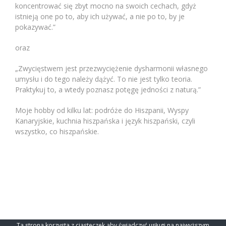
koncentrować się zbyt mocno na swoich cechach, gdyż
istnieją one po to, aby ich używać, a nie po to, by je
pokazywać.”
oraz
„Zwycięstwem jest przezwyciężenie dysharmonii własnego
umysłu i do tego należy dążyć. To nie jest tylko teoria.
Praktykuj to, a wtedy poznasz potęgę jedności z naturą.”
Moje hobby od kilku lat: podróże do Hiszpanii, Wyspy
Kanaryjskie, kuchnia hiszpańska i język hiszpański, czyli
wszystko, co hiszpańskie.
OSA STOWARZYSZENIE SZTUK WALKI © 2022
AIKIDO-OSA.PL
.
Ta strona korzysta z ciasteczek aby świadczyć usługi na najwyższym