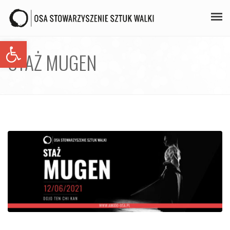
Open toolbar
PLAN ZAJĘĆ
STAŻ MUGEN
STAŻE
GALERIA
AIKIDO
ZAPISY
KONTAKT