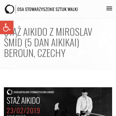
Open toolbar
PLAN ZAJĘĆ
STAŻ AIKIDO Z MIROSLAV
STAŻE
ŠMÍD (5 DAN AIKIKAI)
GALERIA
BEROUN, CZECHY
AIKIDO
ZAPISY
KONTAKT