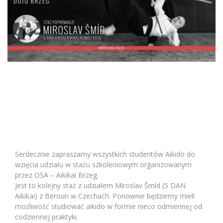
Serdecznie zapraszamy wszystkich studentów Aikido do
wzięcia udziału w stażu szkoleniowym organizowanym
przez OSA – Aikikai Brzeg.
Jest to kolejny staż z udziałem Miroslav Šmíd (5 DAN
Aikikai) z Beroun w Czechach. Ponownie będziemy mieli
możliwość studiować aikido w formie nieco odmiennej od
codziennej praktyki.