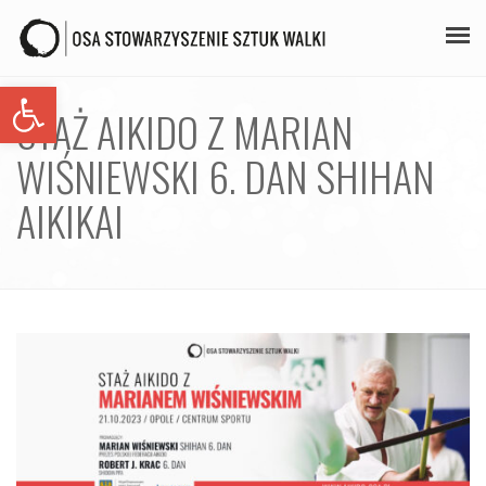
Open toolbar
PLAN ZAJĘĆ
STAŻ AIKIDO Z MARIAN
STAŻE
WIŚNIEWSKI 6. DAN SHIHAN
GALERIA
AIKIKAI
AIKIDO
ZAPISY
KONTAKT