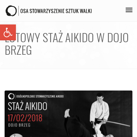
Open toolbar
PLAN ZAJĘĆ
LUTOWY STAŻ AIKIDO W DOJO
STAŻE
BRZEG
GALERIA
AIKIDO
ZAPISY
KONTAKT