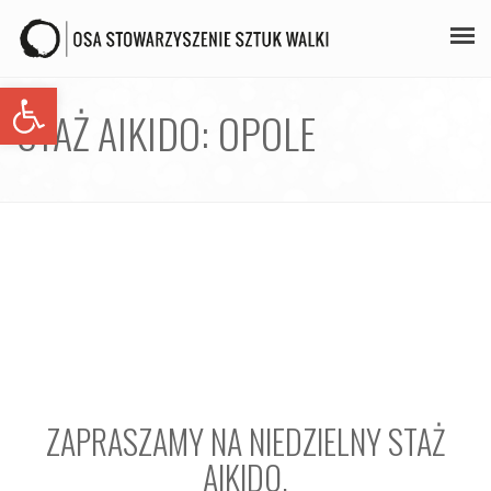
Open toolbar
PLAN ZAJĘĆ
STAŻ AIKIDO: OPOLE
STAŻE
GALERIA
AIKIDO
ZAPISY
KONTAKT
ZAPRASZAMY NA NIEDZIELNY STAŻ
AIKIDO.