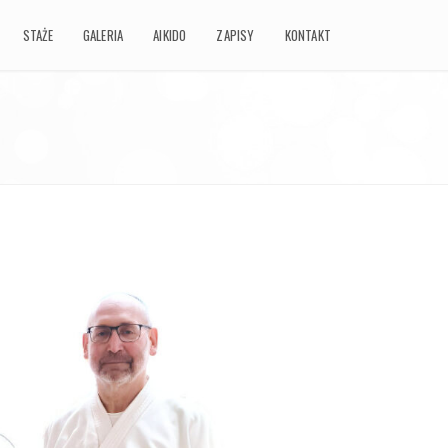
STAŻE
STAŻE
GALERIA
GALERIA
AIKIDO
AIKIDO
ZAPISY
ZAPISY
KONTAKT
KONTAKT