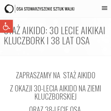
Open toolbar
PLAN ZAJĘĆ
STAŻ AIKIDO: 30 LECIE AIKIKAI
STAŻE
KLUCZBORK I 38 LAT OSA
GALERIA
AIKIDO
ZAPISY
ZAPRASZAMY NA STAŻ AIKIDO
KONTAKT
Z OKAZJI 30-LECIA AIKIDO NA ZIEMI
KLUCZBORSKIEJ
ORAZ 38-LECIE OSA.