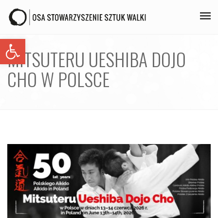
Open toolbar
PLAN ZAJĘĆ
MITSUTERU UESHIBA DOJO
STAŻE
CHO W POLSCE
GALERIA
AIKIDO
ZAPISY
KONTAKT