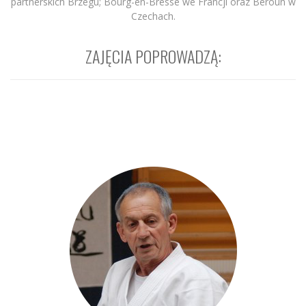
partnerskich Brzegu; Bourg-en-Bresse we Francji oraz Beroun w
Czechach.
ZAJĘCIA POPROWADZĄ: