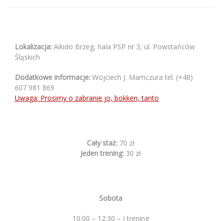
Lokalizacja:
Aikido Brzeg, hala PSP nr 3, ul. Powstańców
Śląskich
Dodatkowe informacje:
Wojciech J. Mamczura tel. (+48)
607 981 869
Uwaga: Prosimy o zabranie jo, bokken, tanto
Cały staż:
70 zł
Jeden trening:
30 zł
Sobota
10:00 – 12:30 – I trening