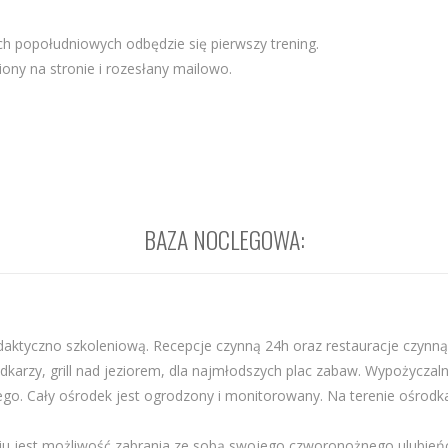
h popołudniowych odbędzie się pierwszy trening.
ony na stronie i rozesłany mailowo.
BAZA NOCLEGOWA:
aktyczno szkoleniową. Recepcje czynną 24h oraz restauracje czynną 
dkarzy, grill nad jeziorem, dla najmłodszych plac zabaw. Wypożyczal
o. Cały ośrodek jest ogrodzony i monitorowany. Na terenie ośrodka j
u jest możliwość zabrania ze sobą swojego czworonożnego ulubieńc