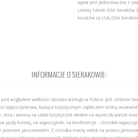
wpłat jest jednoznaczne z za
Letniej Szkole OSA Sieraków 
kosztów za LSA_OSA Sieraków
INFORMACJE O SIERAKOWIE:
go pod względem wielkości obszaru leśnego w Polsce; jest centrum S
ość wypoczynkowa, będąca turystycznym zapleczem stolicy wojewódz
y, zimą i wiosną na szlaki turystyczne idealne na wycieczki piesze o
odków jazdy konnej, na wypoczynek, na konferencje… Ośrodek wypoc
jeziorem Jaroszewskim. Z ośrodka mamy widok na jezioro Jaroszews
 koni oraz wiele tras rowerowych, którymi jadąc możemy podziwiać zaby