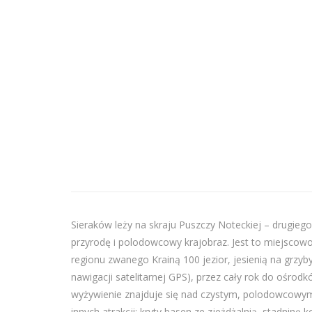
Sieraków leży na skraju Puszczy Noteckiej – drugie
przyrodę i polodowcowy krajobraz. Jest to miejscow
regionu zwanego Krainą 100 jezior, jesienią na grzyb
nawigacji satelitarnej GPS), przez cały rok do ośr
wyżywienie znajduje się nad czystym, polodowcowym 
innych atrakcji: kryty basen ze zjeżdżalnią, stadninę