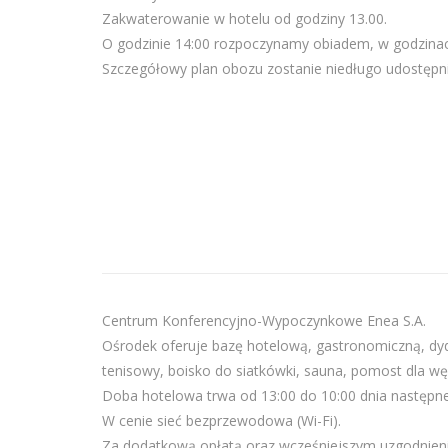
Zakwaterowanie w hotelu od godziny 13.00.
O godzinie 14:00 rozpoczynamy obiadem, w godzinac
Szczegółowy plan obozu zostanie niedługo udostępni
Centrum Konferencyjno-Wypoczynkowe Enea S.A.
Ośrodek oferuje bazę hotelową, gastronomiczną, dyd
tenisowy, boisko do siatkówki, sauna, pomost dla wę
Doba hotelowa trwa od 13:00 do 10:00 dnia następneg
W cenie sieć bezprzewodowa (Wi-Fi).
Za dodatkową opłatą oraz wcześniejszym uzgodnieni