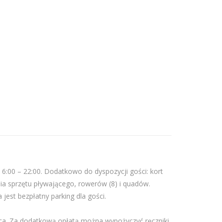
6:00 – 22:00. Dodatkowo do dyspozycji gości: kort
nia sprzętu pływającego, rowerów (8) i quadów.
est bezpłatny parking dla gości.
a. Za dodatkową opłatą można wypożyczyć ręczniki.