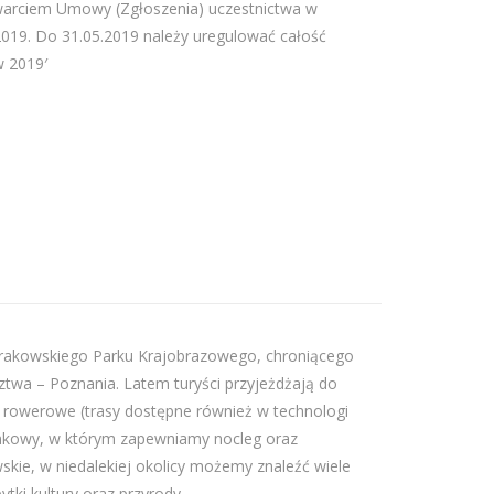
warciem Umowy (Zgłoszenia) uczestnictwa w
2019. Do 31.05.2019 należy uregulować całość
 2019′
ierakowskiego Parku Krajobrazowego, chroniącego
twa – Poznania. Latem turyści przyjeżdżają do
raz rowerowe (trasy dostępne również w technologi
zynkowy, w którym zapewniamy nocleg oraz
kie, w niedalekiej okolicy możemy znaleźć wiele
tki kultury oraz przyrody.