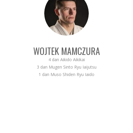
WOJTEK MAMCZURA
4 dan Aikido Aikikai
3 dan Mugen Sinto Ryu Iaijutsu
1 dan Muso Shiden Ryu Iaido