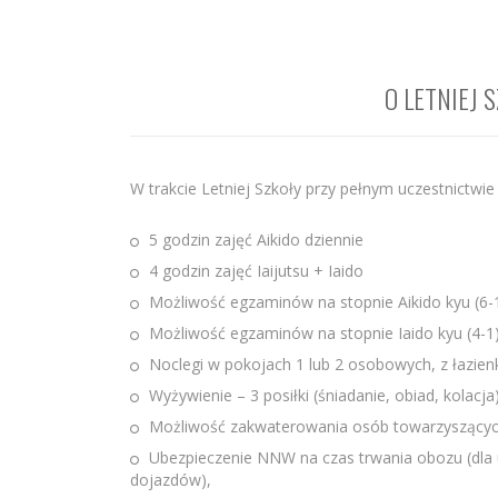
O LETNIEJ 
W trakcie Letniej Szkoły przy pełnym uczestnictwi
5 godzin zajęć Aikido dziennie
4 godzin zajęć Iaijutsu + Iaido
Możliwość egzaminów na stopnie Aikido kyu (6-1
Możliwość egzaminów na stopnie Iaido kyu (4-1
Noclegi w pokojach 1 lub 2 osobowych, z łazienk
Wyżywienie – 3 posiłki (śniadanie, obiad, kolacja
Możliwość zakwaterowania osób towarzyszący
Ubezpieczenie NNW na czas trwania obozu (dla u
dojazdów),