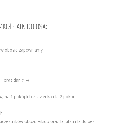
SZKOŁE AIKIDO OSA:
e w obozie zapewniamy:
) oraz dan (1-4)
)
ą na 1 pokój lub z łazienką dla 2 pokoi
)
ch
czestników obozu Aikido oraz Iaijutsu i Iaido bez