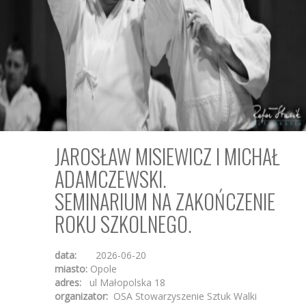
JAROSŁAW MISIEWICZ I MICHAŁ
ADAMCZEWSKI.
SEMINARIUM NA ZAKOŃCZENIE
ROKU SZKOLNEGO.
data:
2026-06-20
miasto:
Opole
adres:
ul Małopolska 18
organizator:
OSA Stowarzyszenie Sztuk Walki