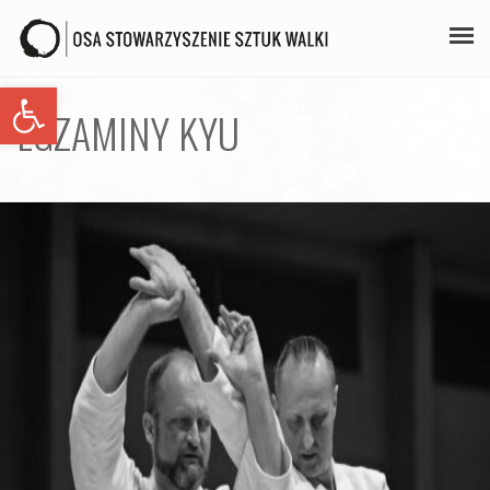
Open toolbar
PLAN ZAJĘĆ
EGZAMINY KYU
STAŻE
GALERIA
AIKIDO
ZAPISY
KONTAKT