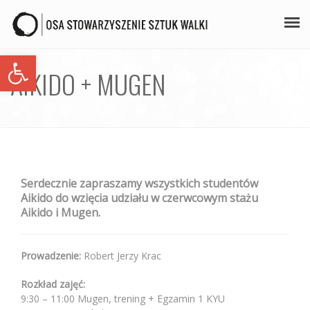
Open toolbar
PLAN ZAJĘĆ
AIKIDO + MUGEN
STAŻE
GALERIA
AIKIDO
Serdecznie zapraszamy wszystkich studentów
ZAPISY
Aikido do wzięcia udziału w czerwcowym stażu
Aikido i Mugen.
KONTAKT
Prowadzenie:
Robert Jerzy Krac
Rozkład zajęć:
9:30 – 11:00 Mugen, trening + Egzamin 1 KYU