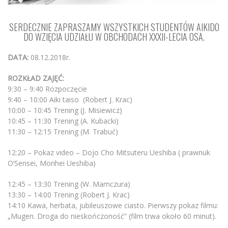
SERDECZNIE ZAPRASZAMY WSZYSTKICH STUDENTÓW AIKIDO
DO WZIĘCIA UDZIAŁU W OBCHODACH XXXII-LECIA OSA.
DATA:
08.12.2018r.
ROZKŁAD ZAJĘĆ:
9:30 – 9:40 Rozpoczęcie
9:40 – 10:00 Aiki taiso (Robert J. Krac)
10:00 – 10:45 Trening (J. Misiewicz)
10:45 – 11:30 Trening (A. Kubacki)
11:30 – 12:15 Trening (M. Trabuć)
12:20 – Pokaz video – Dojo Cho Mitsuteru Ueshiba ( prawnuk
O’Sensei, Morihei Ueshiba)
12:45 – 13:30 Trening (W. Mamczura)
13:30 – 14:00 Trening (Robert J. Krac)
14:10 Kawa, herbata, jubileuszowe ciasto. Pierwszy pokaz filmu:
„Mugen. Droga do nieskończoność” (film trwa około 60 minut).